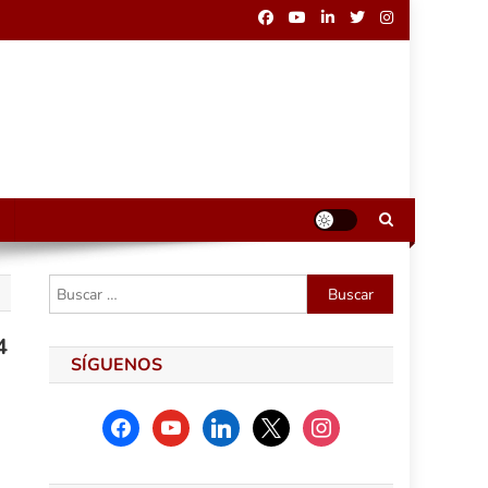
Buscar:
4
SÍGUENOS
facebook
youtube
linkedin
x
instagram