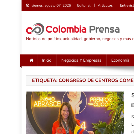
Saltar
viernes, agosto 07, 2026
Editorial
Artículos
Entrevis
al
contenido
Noticias de política, actualidad, gobierno, negocios y más
Inicio
Negocios Y Empresas
Economía
ETIQUETA:
CONGRESO DE CENTROS COME
S
L
d