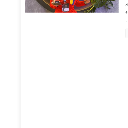
d
e
[