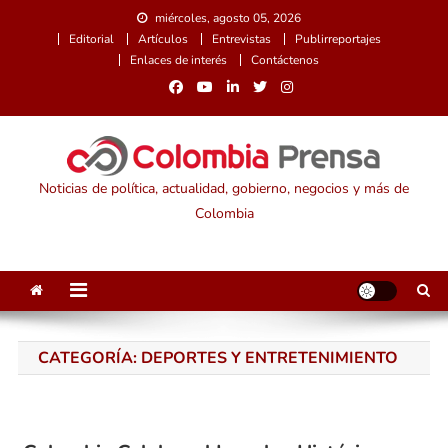
Saltar
miércoles, agosto 05, 2026
al
Editorial
Artículos
Entrevistas
Publirreportajes
contenido
Enlaces de interés
Contáctenos
Noticias de política, actualidad, gobierno, negocios y más de
Colombia
CATEGORÍA:
DEPORTES Y ENTRETENIMIENTO