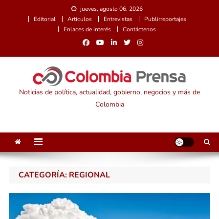
Saltar
jueves, agosto 06, 2026
al
Editorial
Artículos
Entrevistas
Publirreportajes
contenido
Enlaces de interés
Contáctenos
Noticias de política, actualidad, gobierno, negocios y más de
Colombia
CATEGORÍA:
REGIONAL