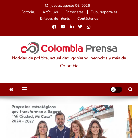
Saltar
jueves, agosto 06, 2026
al
Editorial
Artículos
Entrevistas
Publirreportajes
contenido
Enlaces de interés
Contáctenos
Noticias de política, actualidad, gobierno, negocios y más de
Colombia