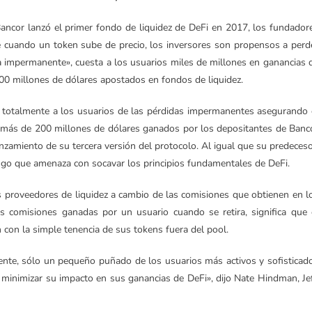
ncor lanzó el primer fondo de liquidez de DeFi en 2017, los fundador
ue cuando un token sube de precio, los inversores son propensos a perd
a impermanente», cuesta a los usuarios miles de millones en ganancias 
000 millones de dólares apostados en fondos de liquidez.
 totalmente a los usuarios de las pérdidas impermanentes asegurando 
n más de 200 millones de dólares ganados por los depositantes de Banc
nzamiento de su tercera versión del protocolo. Al igual que su predeceso
sgo que amenaza con socavar los principios fundamentales de DeFi.
s proveedores de liquidez a cambio de las comisiones que obtienen en l
s comisiones ganadas por un usuario cuando se retira, significa que 
con la simple tenencia de sus tokens fuera del pool.
ente, sólo un pequeño puñado de los usuarios más activos y sofisticad
y minimizar su impacto en sus ganancias de DeFi», dijo Nate Hindman, Je