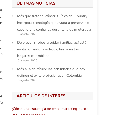
ÚLTIMAS NOTICIAS
es
Más que tratar el cáncer: Clínica del Country
er
incorpora tecnología que ayuda a preservar el
de
cabello y la confianza durante la quimioterapia
5 agosto, 2026
el
De prevenir robos a cuidar familias: así está
or
evolucionando la videovigilancia en los
r,
hogares colombianos
5 agosto, 2026
Más allá del título: las habilidades que hoy
os
definen el éxito profesional en Colombia
el
5 agosto, 2026
ARTÍCULOS DE INTERÉS
os
fe
¿Cómo una estrategia de email marketing puede