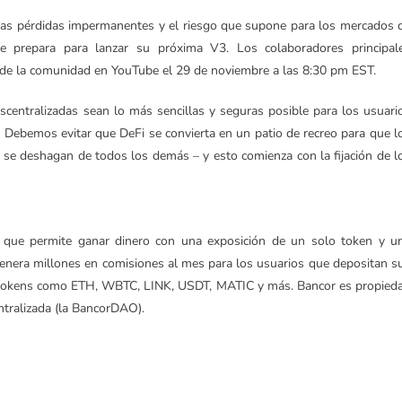
e las pérdidas impermanentes y el riesgo que supone para los mercados 
e prepara para lanzar su próxima V3. Los colaboradores principal
de la comunidad en YouTube el 29 de noviembre a las 8:30 pm EST.
scentralizadas sean lo más sencillas y seguras posible para los usuari
. Debemos evitar que DeFi se convierta en un patio de recreo para que l
y se deshagan de todos los demás – y esto comienza con la fijación de l
o que permite ganar dinero con una exposición de un solo token y u
genera millones en comisiones al mes para los usuarios que depositan s
n tokens como ETH, WBTC, LINK, USDT, MATIC y más. Bancor es propied
tralizada (la BancorDAO).