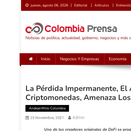
Saltar
jueves, agosto 06, 2026
Editorial
Artículos
Entrevist
al
contenido
Noticias de política, actualidad, gobierno, negocios y más
Inicio
Negocios Y Empresas
Economía
La Pérdida Impermanente, El 
Criptomonedas, Amenaza Los 
AndeanWire-Colombia
Admin
23 Noviembre, 2021
Uno de los creadores originales de DeFi se pro