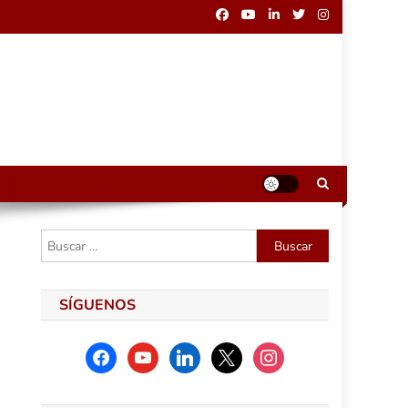
Buscar:
SÍGUENOS
facebook
youtube
linkedin
x
instagram