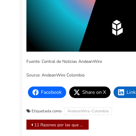
Fuente: Central de Noticias AndeanWire
Source: AndeanWire Colombia
Facebook
Share on X
Link
Etiquetada como
AndeanWire-Colombia
Navegación
11 Razones por las que el nuevo Xiaomi 11T es el mejor dispositivo para los creadores de contenido