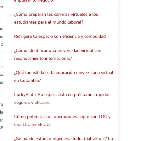
impulsar tu negocio?
en
¿Cómo preparan las carreras virtuales a los
estudiantes para el mundo laboral?
ue
Refrigera tu espacio con eficiencia y comodidad
as
70
¿Cómo identificar una universidad virtual con
reconocimiento internacional?
or
¿Qué tan válida es la educación universitaria virtual
la
en Colombia?
es
LuckyPlata: Su especialista en préstamos rápidos,
seguros y eficaces
ra
da
Cómo potenciar tus operaciones cripto con OTC y
er
una LLC en EE.UU.
85
¿Se puede estudiar Ingeniería Industrial virtual? Lo