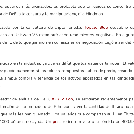
los usuarios más avanzados, es probable que la liquidez se concentre 
 de DeFi a la censura y la manipulación», dijo Hindman.
lizado por la consultora de criptomonedas
Topaze Blue
descubrió q
kens en Uniswap V3 están sufriendo rendimientos negativos. En algun
s de IL de lo que ganaron en comisiones de negociación llegó a ser del 
oso en la industria, ya que es difícil que los usuarios la noten. El val
idez puede aumentar si los tokens compuestos suben de precio, creando 
la simple compra y tenencia de los activos apostados en las cantidad
.
veedor de análisis de DeFi,
APY Vision
, se asociaron recientemente pa
la dirección de su monedero de Ethereum y ver la cantidad de IL acumula
ls que más les han quemado. Los usuarios que compartan su IL en Twitt
r 1000 dólares de ayuda. Un
post
reciente reveló una pérdida de 400.5