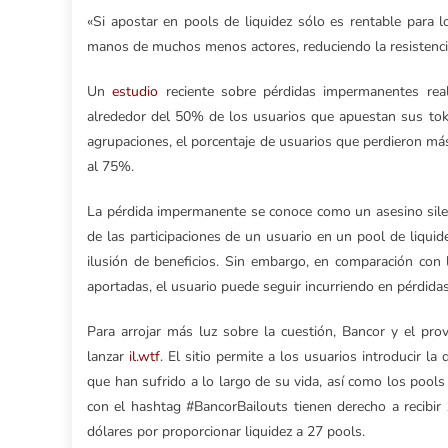
«Si apostar en pools de liquidez sólo es rentable para 
manos de muchos menos actores, reduciendo la resistencia
Un
estudio
reciente sobre pérdidas impermanentes rea
alrededor del 50% de los usuarios que apuestan sus to
agrupaciones, el porcentaje de usuarios que perdieron má
al 75%.
La pérdida impermanente se conoce como un asesino silenci
de las participaciones de un usuario en un pool de liqu
ilusión de beneficios. Sin embargo, en comparación con 
aportadas, el usuario puede seguir incurriendo en pérdidas
Para arrojar más luz sobre la cuestión, Bancor y el pro
lanzar
il.wtf
. El sitio permite a los usuarios introducir 
que han sufrido a lo largo de su vida, así como los poo
con el hashtag #BancorBailouts tienen derecho a recibi
dólares por proporcionar liquidez a 27 pools.