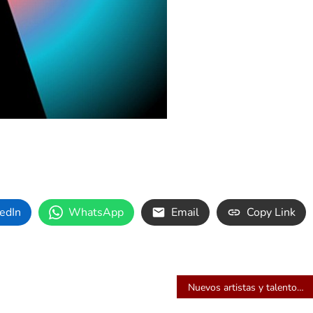
edIn
WhatsApp
Email
Copy Link
Nuevos artistas y talentos de la producción cinematográfica pueden ser descubiertos gracias a plataforma digital