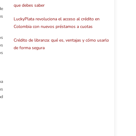
que debes saber
de
es
LuckyPlata revoluciona el acceso al crédito en
Colombia con nuevos préstamos a cuotas
os
Crédito de libranza: qué es, ventajas y cómo usarlo
os
de forma segura
os
na
us
ad