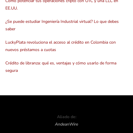
Cómo potenciar tus operaciones cripto con OTC y una LLC en
EE.UU.
¿Se puede estudiar Ingeniería Industrial virtual? Lo que debes
saber
LuckyPlata revoluciona el acceso al crédito en Colombia con
nuevos préstamos a cuotas
Crédito de libranza: qué es, ventajas y cómo usarlo de forma
segura
Aliado de:
AndeanWire