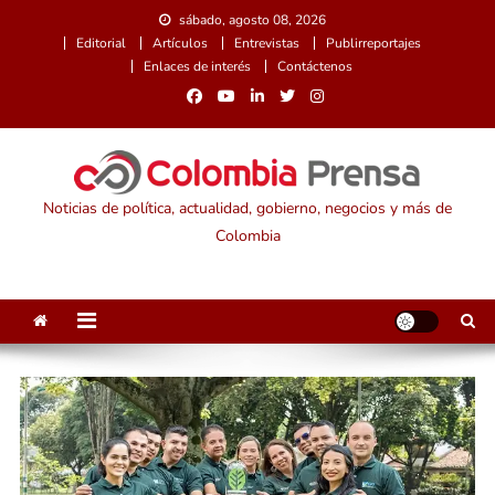
Saltar
sábado, agosto 08, 2026
al
Editorial
Artículos
Entrevistas
Publirreportajes
contenido
Enlaces de interés
Contáctenos
Noticias de política, actualidad, gobierno, negocios y más de
Colombia