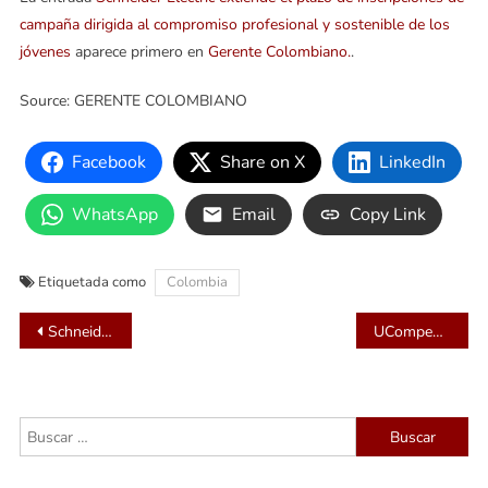
campaña dirigida al compromiso profesional y sostenible de los
jóvenes
aparece primero en
Gerente Colombiano.
.
Source: GERENTE COLOMBIANO
Facebook
Share on X
LinkedIn
WhatsApp
Email
Copy Link
Etiquetada como
Colombia
Navegación
Schneider Electric extiende el plazo de inscripciones de campaña dirigida al compromiso profesional y sostenible de los jóvenes
UCompensar invita a encuentro por la Sostenibilidad Empresarial
de
entradas
Buscar: