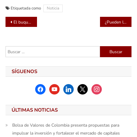
Etiquetada como
Noticia
Navegación
El buque portacontenedores más grande del mundo completa su primer viaje de Asia a Europa
¿Pueden los cajeros automáticos llevar tráfico a la sucursal bancaria?
de
entradas
Buscar:
SÍGUENOS
facebook
youtube
linkedin
x
instagram
ÚLTIMAS NOTICIAS
Bolsa de Valores de Colombia presenta propuestas para
impulsar la inversión y fortalecer el mercado de capitales