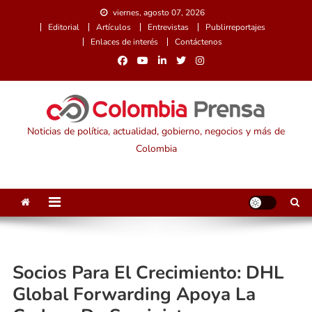
Saltar
viernes, agosto 07, 2026
al
Editorial
Artículos
Entrevistas
Publirreportajes
contenido
Enlaces de interés
Contáctenos
Noticias de política, actualidad, gobierno, negocios y más de
Colombia
Socios Para El Crecimiento: DHL
Global Forwarding Apoya La