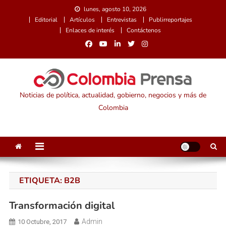
Saltar
lunes, agosto 10, 2026
al
Editorial
Artículos
Entrevistas
Publirreportajes
contenido
Enlaces de interés
Contáctenos
Noticias de política, actualidad, gobierno, negocios y más de
Colombia
ETIQUETA:
B2B
Transformación digital
Admin
10 Octubre, 2017