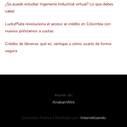
¿Se puede estudiar Ingeniería Industrial virtual? Lo que debes
saber
LuckyPlata revoluciona el acceso al crédito en Colombia con
nuevos préstamos a cuotas
Crédito de libranza: qué es, ventajas y cómo usarlo de forma
segura
Aliado de:
AndeanWire
Colombia Prensa | Diseñado por:
Internetizando