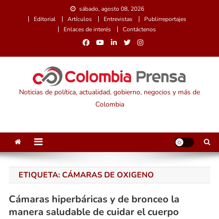
Saltar
sábado, agosto 08, 2026
al
Editorial
Artículos
Entrevistas
Publirreportajes
contenido
Enlaces de interés
Contáctenos
Noticias de política, actualidad, gobierno, negocios y más de
Colombia
ETIQUETA:
CÁMARAS DE OXIGENO
Cámaras hiperbáricas y de bronceo la
manera saludable de cuidar el cuerpo