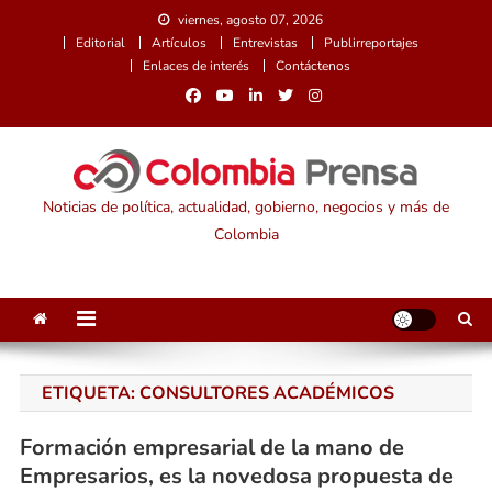
Saltar
viernes, agosto 07, 2026
al
Editorial
Artículos
Entrevistas
Publirreportajes
contenido
Enlaces de interés
Contáctenos
Noticias de política, actualidad, gobierno, negocios y más de
Colombia
ETIQUETA:
CONSULTORES ACADÉMICOS
Formación empresarial de la mano de
Empresarios, es la novedosa propuesta de