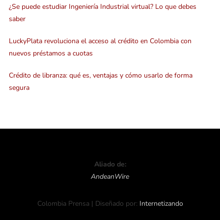
¿Se puede estudiar Ingeniería Industrial virtual? Lo que debes
saber
LuckyPlata revoluciona el acceso al crédito en Colombia con
nuevos préstamos a cuotas
Crédito de libranza: qué es, ventajas y cómo usarlo de forma
segura
Aliado de:
AndeanWire
Colombia Prensa | Diseñado por:
Internetizando