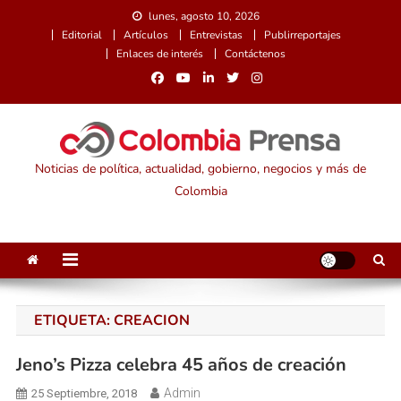
Saltar
lunes, agosto 10, 2026
al
Editorial
Artículos
Entrevistas
Publirreportajes
contenido
Enlaces de interés
Contáctenos
Noticias de política, actualidad, gobierno, negocios y más de
Colombia
ETIQUETA:
CREACION
Jeno’s Pizza celebra 45 años de creación
Admin
25 Septiembre, 2018