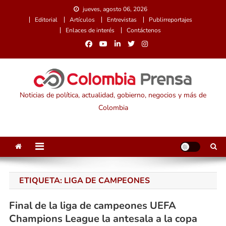
Saltar
jueves, agosto 06, 2026
al
Editorial
Artículos
Entrevistas
Publirreportajes
contenido
Enlaces de interés
Contáctenos
Noticias de política, actualidad, gobierno, negocios y más de
Colombia
ETIQUETA:
LIGA DE CAMPEONES
Final de la liga de campeones UEFA
Champions League la antesala a la copa