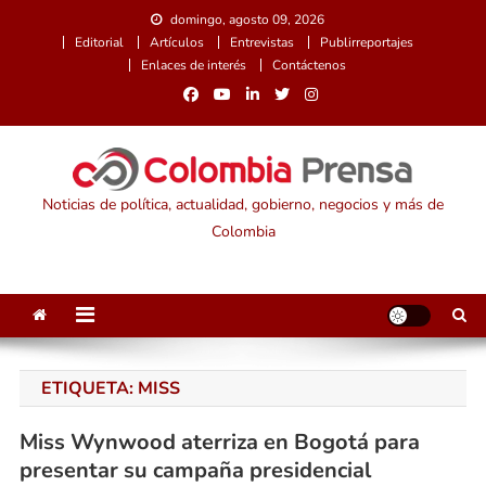
Saltar
domingo, agosto 09, 2026
al
Editorial
Artículos
Entrevistas
Publirreportajes
contenido
Enlaces de interés
Contáctenos
Noticias de política, actualidad, gobierno, negocios y más de
Colombia
ETIQUETA:
MISS
Miss Wynwood aterriza en Bogotá para
presentar su campaña presidencial