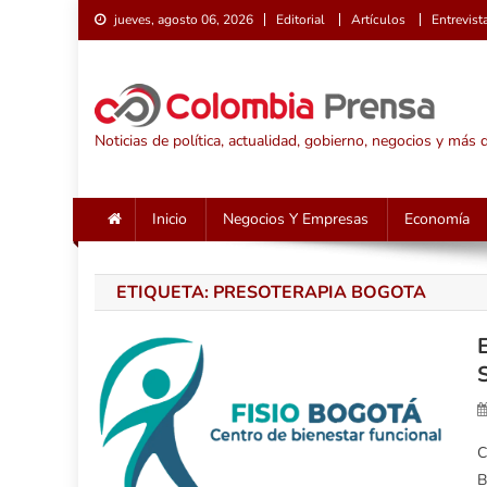
Saltar
jueves, agosto 06, 2026
Editorial
Artículos
Entrevist
al
contenido
Noticias de política, actualidad, gobierno, negocios y más
Inicio
Negocios Y Empresas
Economía
ETIQUETA:
PRESOTERAPIA BOGOTA
C
B