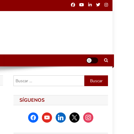
Buscar:
SÍGUENOS
facebook
youtube
linkedin
x
instagram
O