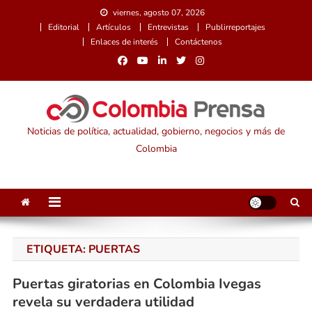
Saltar
viernes, agosto 07, 2026
al
Editorial
Artículos
Entrevistas
Publirreportajes
contenido
Enlaces de interés
Contáctenos
Noticias de política, actualidad, gobierno, negocios y más de
Colombia
ETIQUETA:
PUERTAS
Puertas giratorias en Colombia Ivegas
revela su verdadera utilidad