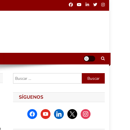
Buscar:
SÍGUENOS
facebook
youtube
linkedin
x
instagram
a