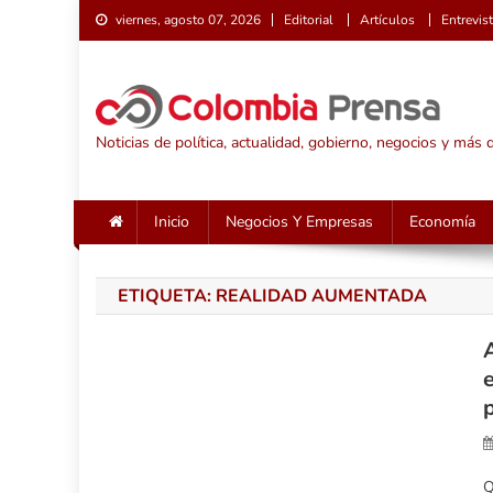
Saltar
viernes, agosto 07, 2026
Editorial
Artículos
Entrevis
al
contenido
Noticias de política, actualidad, gobierno, negocios y más
Inicio
Negocios Y Empresas
Economía
ETIQUETA:
REALIDAD AUMENTADA
Q