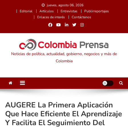
Saltar
jueves, agosto 06, 2026
al
Editorial
Artículos
Entrevistas
Publirreportajes
contenido
Enlaces de interés
Contáctenos
Noticias de política, actualidad, gobierno, negocios y más de
Colombia
AUGERE La Primera Aplicación
Que Hace Eficiente El Aprendizaje
Y Facilita El Seguimiento Del