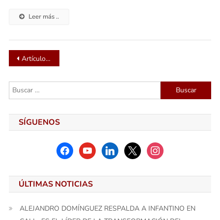
Leer más ..
Navegación
Artículos antiguos
de
Buscar:
entradas
SÍGUENOS
facebook
youtube
linkedin
x
instagram
ÚLTIMAS NOTICIAS
ALEJANDRO DOMÍNGUEZ RESPALDA A INFANTINO EN