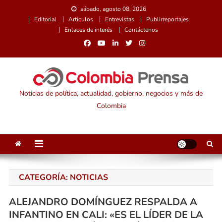
Saltar
sábado, agosto 08, 2026
al
Editorial
Artículos
Entrevistas
Publirreportajes
contenido
Enlaces de interés
Contáctenos
Noticias de política, actualidad, gobierno, negocios y más de
Colombia
CATEGORÍA:
NOTICIAS
ALEJANDRO DOMÍNGUEZ RESPALDA A
INFANTINO EN CALI: «ES EL LÍDER DE LA