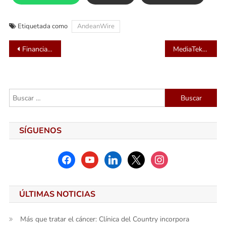
Etiquetada como
AndeanWire
Navegación
Financial Times destaca a la Universidad de los Andes entre las mejores del mundo en educación ejecutiva
MediaTek Kompanio Ultra habilita funciones de IA en el Lenovo Chromebook Plus 14
de
entradas
Buscar:
SÍGUENOS
facebook
youtube
linkedin
x
instagram
ÚLTIMAS NOTICIAS
Más que tratar el cáncer: Clínica del Country incorpora