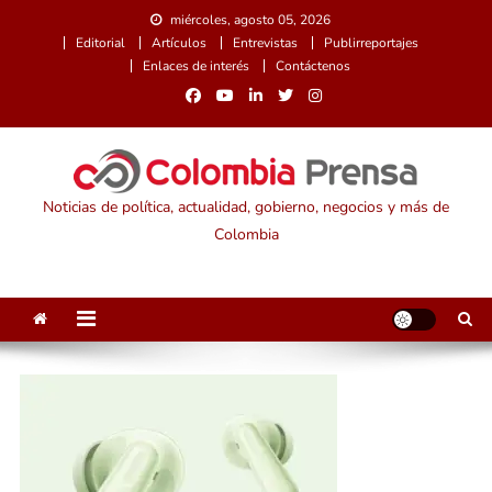
Saltar
miércoles, agosto 05, 2026
al
Editorial
Artículos
Entrevistas
Publirreportajes
contenido
Enlaces de interés
Contáctenos
Noticias de política, actualidad, gobierno, negocios y más de
Colombia