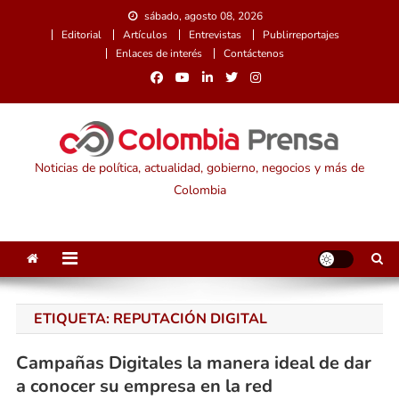
Saltar
sábado, agosto 08, 2026
al
Editorial
Artículos
Entrevistas
Publirreportajes
contenido
Enlaces de interés
Contáctenos
Noticias de política, actualidad, gobierno, negocios y más de
Colombia
ETIQUETA:
REPUTACIÓN DIGITAL
Campañas Digitales la manera ideal de dar
a conocer su empresa en la red