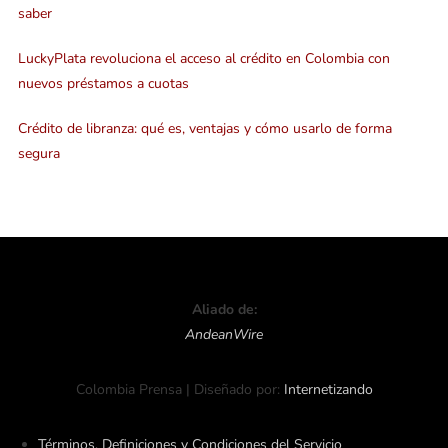
saber
LuckyPlata revoluciona el acceso al crédito en Colombia con
nuevos préstamos a cuotas
Crédito de libranza: qué es, ventajas y cómo usarlo de forma
segura
Aliado de:
AndeanWire
Colombia Prensa | Diseñado por:
Internetizando
Términos, Definiciones y Condiciones del Servicio