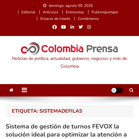
Saltar
domingo, agosto 09, 2026
al
Editorial
Artículos
Entrevistas
Publirreportajes
contenido
Enlaces de interés
Contáctenos
Noticias de política, actualidad, gobierno, negocios y más de
Colombia
ETIQUETA:
SISTEMADEFILAS
Sistema de gestión de turnos FEVOX la
solución ideal para optimizar la atención a