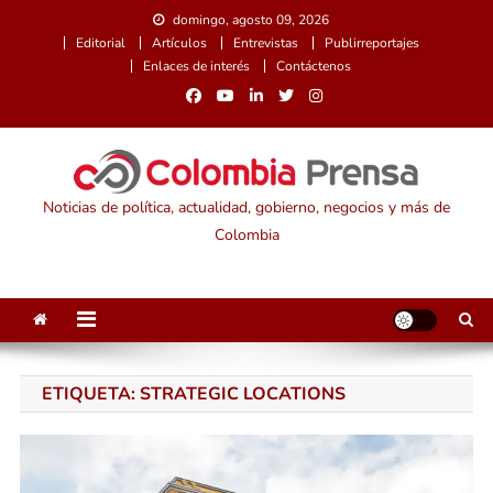
Saltar
domingo, agosto 09, 2026
al
Editorial
Artículos
Entrevistas
Publirreportajes
contenido
Enlaces de interés
Contáctenos
Noticias de política, actualidad, gobierno, negocios y más de
Colombia
ETIQUETA:
STRATEGIC LOCATIONS