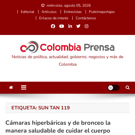
Saltar
miércoles, agosto 05, 2026
al
Editorial
Artículos
Entrevistas
Publirreportajes
contenido
Enlaces de interés
Contáctenos
Noticias de política, actualidad, gobierno, negocios y más de
Colombia
ETIQUETA:
SUN TAN 119
Cámaras hiperbáricas y de bronceo la
manera saludable de cuidar el cuerpo