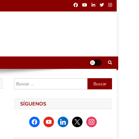
Buscar:
SÍGUENOS
facebook
youtube
linkedin
x
instagram
e