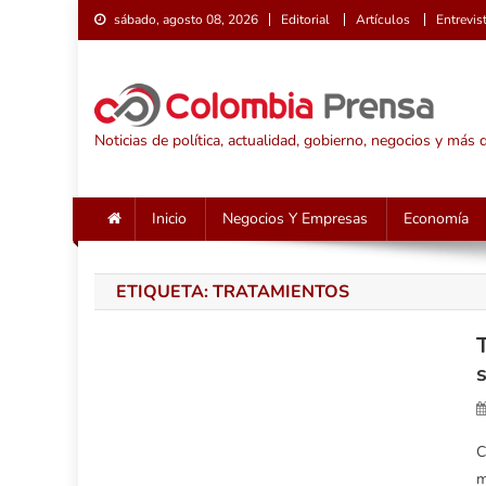
Saltar
sábado, agosto 08, 2026
Editorial
Artículos
Entrevis
al
contenido
Noticias de política, actualidad, gobierno, negocios y más
Inicio
Negocios Y Empresas
Economía
ETIQUETA:
TRATAMIENTOS
C
m