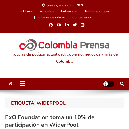
Saltar
jueves, agosto 06, 2026
al
Editorial
Artículos
Entrevistas
Publirreportajes
contenido
Enlaces de interés
Contáctenos
Noticias de política, actualidad, gobierno, negocios y más de
Colombia
ETIQUETA:
WIDERPOOL
ExO Foundation toma un 10% de
participación en WiderPool