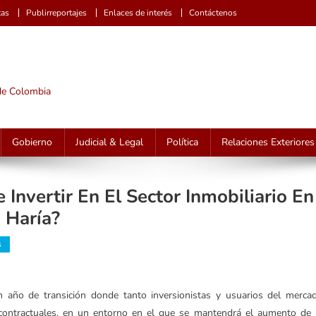
tas
Publirreportajes
Enlaces de interés
Contáctenos
 de Colombia
Gobierno
Judicial & Legal
Política
Relaciones Exteriores
Invertir En El Sector Inmobiliario En
 Haría?
s
o de transición donde tanto inversionistas y usuarios del merca
 contractuales, en un entorno en el que se mantendrá el aumento de 