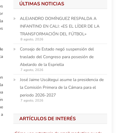
ÚLTIMAS NOTICIAS
os
or
ALEJANDRO DOMÍNGUEZ RESPALDA A
la
INFANTINO EN CALI: «ES EL LÍDER DE LA
os
TRANSFORMACIÓN DEL FÚTBOL»
8 agosto, 2026
de
Consejo de Estado negó suspensión del
ca
traslado del Congreso para posesión de
Abelardo de la Espriella
7 agosto, 2026
en
José Jaime Uscátegui asume la presidencia de
la
la Comisión Primera de la Cámara para el
na
periodo 2026-2027
én
7 agosto, 2026
ue
 a
ARTÍCULOS DE INTERÉS