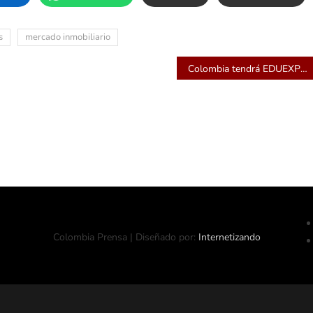
s
mercado inmobiliario
Colombia tendrá EDUEXPO con pabellones oficiales de gobiernos de Canadá, Australia y Nueva Zelanda
Colombia Prensa | Diseñado por:
Internetizando