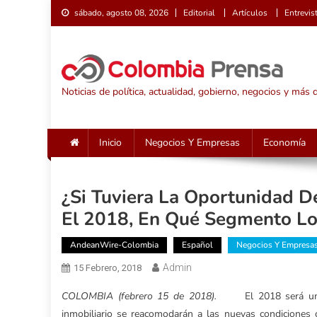
Saltar
sábado, agosto 08, 2026
Editorial
Artículos
Entrevis
al
contenido
Noticias de política, actualidad, gobierno, negocios y más
Inicio
Negocios Y Empresas
Economía
¿Si Tuviera La Oportunidad De 
El 2018, En Qué Segmento Lo
AndeanWire-Colombia
Español
Negocios Y Empresa
Admin
15 Febrero, 2018
COLOMBIA (febrero 15 de 2018).
El 2018 será un añ
inmobiliario se reacomodarán a las nuevas condiciones