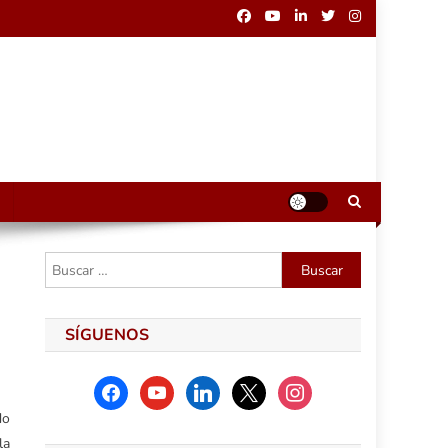
Buscar:
SÍGUENOS
facebook
youtube
linkedin
x
instagram
do
la