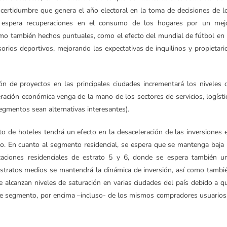
incertidumbre que genera el año electoral en la toma de decisiones de l
e espera recuperaciones en el consumo de los hogares por un mej
omo también hechos puntuales, como el efecto del mundial de fútbol en 
orios deportivos, mejorando las expectativas de inquilinos y propietari
ción de proyectos en las principales ciudades incrementará los niveles 
eración económica venga de la mano de los sectores de servicios, logísti
egmentos sean alternativas interesantes).
to de hoteles tendrá un efecto en la desaceleración de las inversiones 
to. En cuanto al segmento residencial, se espera que se mantenga baja 
caciones residenciales de estrato 5 y 6, donde se espera también u
 estratos medios se mantendrá la dinámica de inversión, así como tambi
e alcanzan niveles de saturación en varias ciudades del país debido a q
te segmento, por encima –incluso- de los mismos compradores usuarios