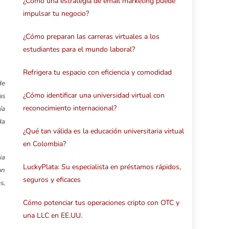
¿Cómo una estrategia de email marketing puede
impulsar tu negocio?
¿Cómo preparan las carreras virtuales a los
estudiantes para el mundo laboral?
Refrigera tu espacio con eficiencia y comodidad
de
¿Cómo identificar una universidad virtual con
as
reconocimiento internacional?
ía
da
¿Qué tan válida es la educación universitaria virtual
en Colombia?
ia
LuckyPlata: Su especialista en préstamos rápidos,
on
seguros y eficaces
s,
Cómo potenciar tus operaciones cripto con OTC y
una LLC en EE.UU.