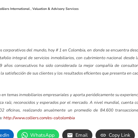
olliers International ,
Valuation & Advisory Services
rios corporativos del mundo, hoy # 1 en Colombia, en donde se encuentra des
folio integral de servicios inmobiliarios, con cubrimiento nacional desde l
e 9 años consecutivos ha sido considerada la mejor compañía de consultor
 la satisfacción de sus clientes y los resultados eficientes que presenta en ca
cia en temas inmobiliarios empresariales y aporta periódicamente su experienc
inca raíz, reconocidos y esperados por el mercado. A nivel mundial, cuenta c
502 oficinas, realizando anualmente un promedio de 84.600 transaccione
a:
http://www.colliers.com/es-co/colombia
edIn
WhatsApp
Email
Copy Link