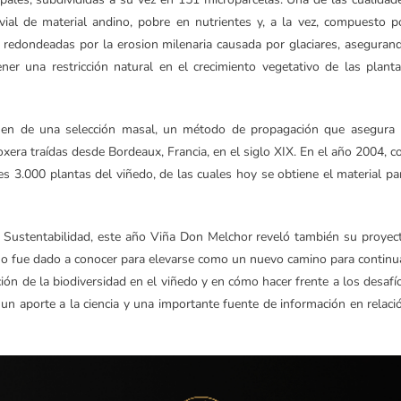
ial de material andino, pobre en nutrientes y, a la vez, compuesto p
o redondeadas por la erosion milenaria causada por glaciares, aseguran
ner una restricción natural en el crecimiento vegetativo de las planta
nen de una selección masal, un método de propagación que asegura 
loxera traídas desde Bordeaux, Francia, en el siglo XIX. En el año 2004, c
res 3.000 plantas del viñedo, de las cuales hoy se obtiene el material pa
 Sustentabilidad, este año Viña Don Melchor reveló también su proyec
 año fue dado a conocer para elevarse como un nuevo camino para continu
ión de la biodiversidad en el viñedo y en cómo hacer frente a los desafí
un aporte a la ciencia y una importante fuente de información en relaci