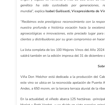
genético ha sido custodiado por generaciones, re
mundial”,
explica
Isabel Guilisasti, Vicepresidenta de V
“Recibimos este prestigioso reconocimiento con la resp
nuestra profunda e histórica vocación hacia la excelenc
agroecológicas e innovaciones, este preciado lugar par
clientes y distribuidores por su gran compromiso en hace
La lista completa de los 100 Mejores Vinos del Año 2024
saldrá también en la edición impresa del 31 de diciembre 
Sobr
Viña Don Melchor está dedicada a la producción del Ca
este vino se ubica en la reconocida apelación de Puente Alt
Andes, a 650 msnm, en la tercera terraza aluvial de la ribe
En la actualidad, el viñedo abarca 125 hectáreas -princ
Merlot y Petit Verdot-, y se divide en siete parcelas prin