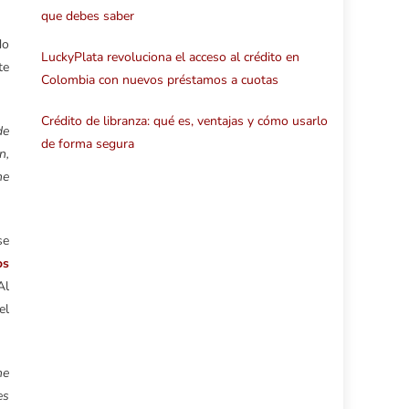
que debes saber
do
LuckyPlata revoluciona el acceso al crédito en
te
Colombia con nuevos préstamos a cuotas
Crédito de libranza: qué es, ventajas y cómo usarlo
de
de forma segura
n,
ne
se
os
Al
el
ne
es