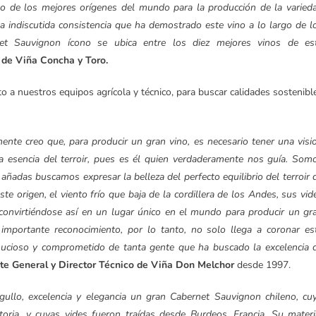
no de los mejores orígenes del mundo para la producción de la varied
a indiscutida consistencia que ha demostrado este vino a lo largo de l
et Sauvignon ícono se ubica entre los diez mejores vinos de es
 de Viña Concha y Toro.
o a nuestros equipos agrícola y técnico, para buscar calidades sostenibl
ente creo que, para producir un gran vino, es necesario tener una visi
 la esencia del terroir, pues es él quien verdaderamente nos guía. Som
añadas buscamos expresar la belleza del perfecto equilibrio del terroir 
 origen, el viento frío que baja de la cordillera de los Andes, sus vid
convirtiéndose así en un lugar único en el mundo para producir un gr
importante reconocimiento, por lo tanto, no solo llega a coronar es
minucioso y comprometido de tanta gente que ha buscado la excelencia 
te General y Director Técnico de Viña Don Melchor
desde 1997.
ullo, excelencia y elegancia un gran Cabernet Sauvignon chileno, cu
ria, y cuyas vides fueron traídas desde Burdeos, Francia. Su materi