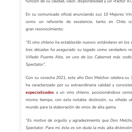
función de su calidad, valor, disponibilidad y un «factor X»,
En su comunicado oficial anunciando sus 10 Mejores Vi
como un referente de excelencia, tanto en Chile
gran reconocimiento:
“El vino chileno ha establecido nuevos estándares en los
tres décadas ha asegurado su legado como verdadero ref
Viñedo Puente Alto, en uno de los Cabernet más codic
Spectator”.
Con su cosecha 2021, este año Don Melchor celebra su 35
ha caracterizado por su extraordinaria calidad y consist
especializados
a un vino chileno, posicionándose como u
mismo tiempo, con esta notable distinción, su viñedo 
mundo para la elaboración de vinos de alta gama.
“Es motivo de orgullo y agradecimiento que Don Melcho
Spectator. Para mí, ésta es sin duda la más alta distinció