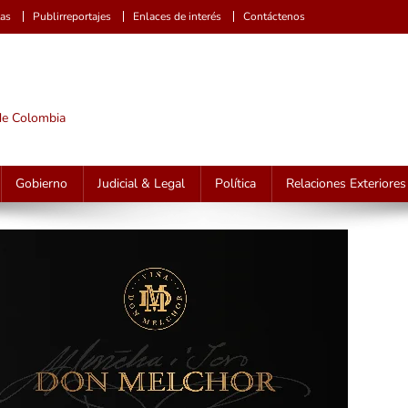
tas
Publirreportajes
Enlaces de interés
Contáctenos
 de Colombia
Gobierno
Judicial & Legal
Política
Relaciones Exteriores