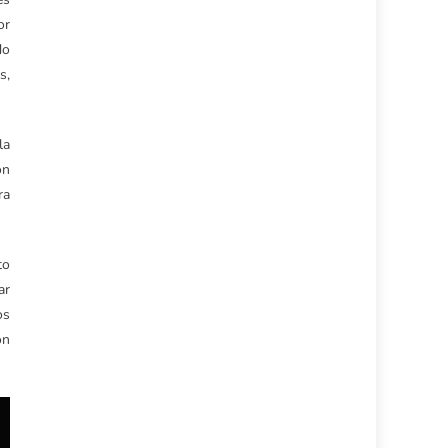
or
do
s,
la
on
ra
to
ar
os
ón