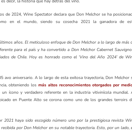
 es decir, la historia que hay detrás del vino.
nos de 2024, Wine Spectator declara que Don Melchor se ha posiciona
 como en el mundo, siendo su cosecha 2021 la ganadora de es
 últimos años. El meticuloso enfoque de Don Melchor a lo largo de más 
erente para el país y ha convertido a Don Melchor Cabernet Sauvigno
iados de Chile. Hoy es honrado como el ‘Vino del Año 2024’ de Wi
 avo aniversario. A lo largo de esta exitosa trayectoria, Don Melchor 
encia, obteniendo los
más altos reconocimientos otorgados por medi
n ícono y verdadero referente en la industria vitivinícola mundial. 
ubicado en Puente Alto se corona como uno de los grandes terroirs d
r 2021 haya sido escogido número uno por la prestigiosa revista Wi
n recibida por Don Melchor en su notable trayectoria. Esto, por un lado, 