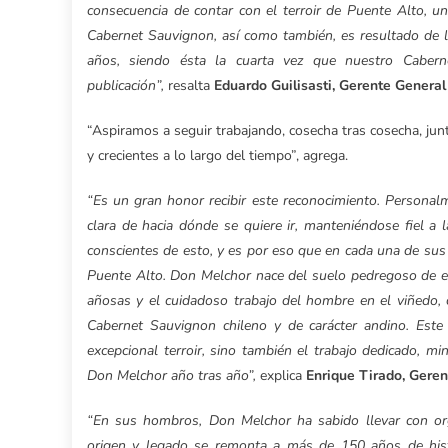
consecuencia de contar con el terroir de Puente Alto, u
Cabernet Sauvignon, así como también, es resultado de l
años, siendo ésta la cuarta vez que nuestro Cabern
publicación”
,
resalta
Eduardo Guilisasti, Gerente General
“Aspiramos a seguir trabajando, cosecha tras cosecha, junt
y crecientes a lo largo del tiempo”, agrega.
“Es un gran honor recibir este reconocimiento. Personalm
clara de hacia dónde se quiere ir, manteniéndose fiel a
conscientes de esto, y es por eso que en cada una de sus 
Puente Alto. Don Melchor nace del suelo pedregoso de este
añosas y el cuidadoso trabajo del hombre en el viñedo, 
Cabernet Sauvignon chileno y de carácter andino. Este 
excepcional terroir, sino también el trabajo dedicado, 
Don Melchor año tras año”,
explica
Enrique Tirado, Geren
“En sus hombros, Don Melchor ha sabido llevar con org
origen y legado se remonta a más de 150 años de histo