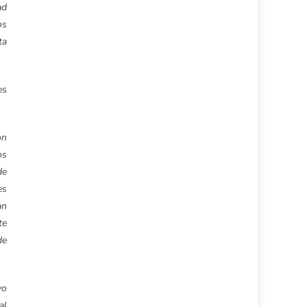
ad
os
ta
es
on
os
de
es
an
te
de
yo
al