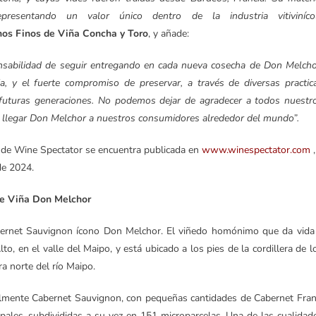
presentando un valor único dentro de la industria vitiviníco
inos Finos de Viña Concha y Toro
, y añade:
onsabilidad de seguir entregando en cada nueva cosecha de Don Melcho
ia, y el fuerte compromiso de preservar, a través de diversas practic
a futuras generaciones. No podemos dejar de agradecer a todos nuestr
r llegar Don Melchor a nuestros consumidores alrededor del mundo”.
 de Wine Spectator se encuentra publicada en
www.winespectator.com
,
de 2024.
e Viña Don Melchor
bernet Sauvignon ícono Don Melchor. El viñedo homónimo que da vida
o, en el valle del Maipo, y está ubicado a los pies de la cordillera de l
ra norte del río Maipo.
ipalmente Cabernet Sauvignon, con pequeñas cantidades de Cabernet Fran
cipales, subdivididas a su vez en 151 microparcelas. Una de las cualidad