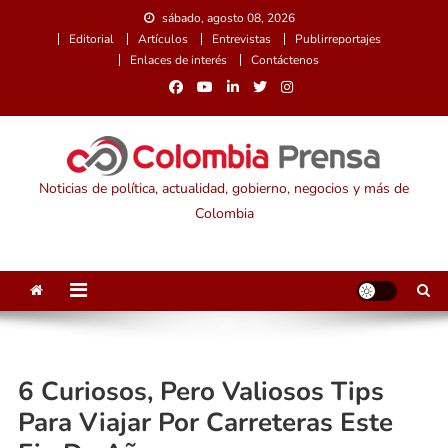
Saltar
sábado, agosto 08, 2026
al
Editorial
Artículos
Entrevistas
Publirreportajes
contenido
Enlaces de interés
Contáctenos
Noticias de política, actualidad, gobierno, negocios y más de
Colombia
6 Curiosos, Pero Valiosos Tips
Para Viajar Por Carreteras Este