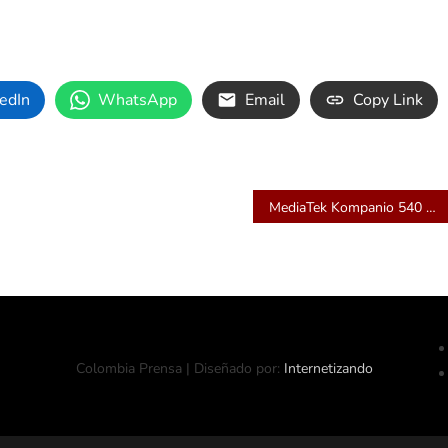
edIn
WhatsApp
Email
Copy Link
MediaTek Kompanio 540 ofrece un rendimiento superior y batería para todo el día en Chromebooks para estudiantes
Colombia Prensa | Diseñado por:
Internetizando