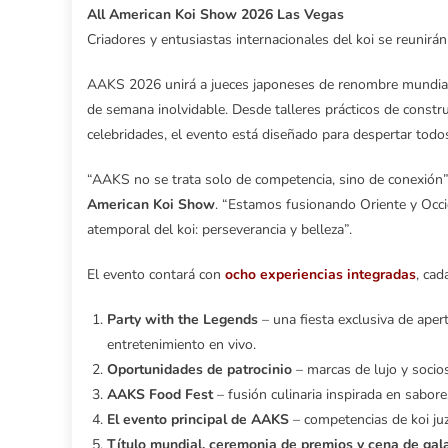
All American Koi Show 2026 Las Vegas
Criadores y entusiastas internacionales del koi se reunir
AAKS 2026 unirá a jueces japoneses de renombre mundial, 
de semana inolvidable. Desde talleres prácticos de constr
celebridades, el evento está diseñado para despertar todos
“AAKS no se trata solo de competencia, sino de conexión”
American Koi Show
. “Estamos fusionando Oriente y Occid
atemporal del koi: perseverancia y belleza”.
El evento contará con
ocho experiencias integradas
, cad
Party with the Legends
– una fiesta exclusiva de aper
entretenimiento en vivo.
Oportunidades de patrocinio
– marcas de lujo y socios
AAKS Food Fest
– fusión culinaria inspirada en sabo
El evento principal de AAKS
– competencias de koi ju
Título mundial, ceremonia de premios y cena de gala