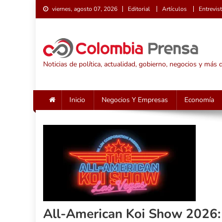
Saltar
viernes, agosto 07, 2026
Editorial
Artículos
Entrevis
al
contenido
Noticias de política, actualidad, gobierno, negocios y más
Inicio
Negocios Y Empresas
Economía
All-American Koi Show 2026: 