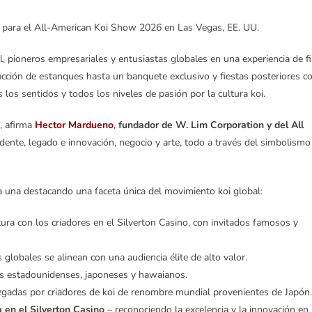
án para el All-American Koi Show 2026 en Las Vegas, EE. UU.
pioneros empresariales y entusiastas globales en una experiencia de f
ucción de estanques hasta un banquete exclusivo y fiestas posteriores c
 los sentidos y todos los niveles de pasión por la cultura koi.
, afirma
Hector Mardueno
,
fundador de W. Lim Corporation y del All
ente, legado e innovación, negocio y arte, todo a través del simbolismo
a una destacando una faceta única del movimiento koi global:
tura con los criadores en el Silverton Casino, con invitados famosos y
 globales se alinean con una audiencia élite de alto valor.
res estadounidenses, japoneses y hawaianos.
zgadas por criadores de koi de renombre mundial provenientes de Japón.
 en el Silverton Casino
– reconociendo la excelencia y la innovación en 