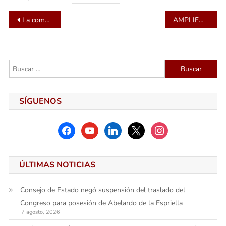
Navegación
La combinación ideal para el regreso a clases con al mejor estilo AI de OPPO
AMPLIFON SE POSICIONA COMO UNO DE LOS PRINCIPALES EMPLEADORES 2025 EN COLOMBIA Y AMÉRICA LATINA
de
entradas
Buscar:
SÍGUENOS
facebook
youtube
linkedin
x
instagram
ÚLTIMAS NOTICIAS
Consejo de Estado negó suspensión del traslado del
Congreso para posesión de Abelardo de la Espriella
7 agosto, 2026