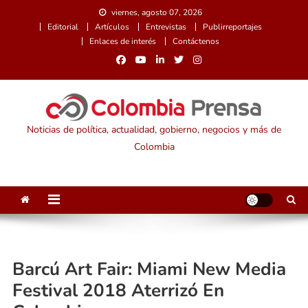
Saltar
viernes, agosto 07, 2026
al
Editorial
Artículos
Entrevistas
Publirreportajes
contenido
Enlaces de interés
Contáctenos
Noticias de política, actualidad, gobierno, negocios y más de
Colombia
Barcú Art Fair: Miami New Media
Festival 2018 Aterrizó En