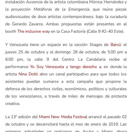
instalación
Ausencia
de la artista colombiana Mónica Hernández y
la proyección
Metáforas de la Emergencia
, que reúne piezas
audiovisuales de doce artistas contemporáneos, bajo la curaduría
de Gerardo Zavarce. Ambas propuestas están presentes en el
booth
The inclusive way
en la Casa Factoría (Calle 9 #2-40 Este).
Y Venezuela tiene un espacio en la sección Stages de
Barcú
: el
jueves 25 de octubre y el domingo 28 de octubre, de 5:00 pm a
6:00 pm, la calle 9 del Centro La Candelaria recibe el
performance
Yo Soy Venezuela y tengo derecho a
, en donde la
artista
Nina Dotti
abre un canal participativo para que todos los
asistentes puedan sumarse a esta campaña que propone la
defensa de los derechos civiles, económicos, políticos y culturales
de los venezolanos, a través de miles de mensajes de protesta
creativa.
La 13º edición del
Miami New Media Festival
arrancó el pasado 02
de octubre y se desarrollará hasta el mes de enero de 2019. Las
primeras actividades se realizaron en Aruba y Miami, ahora