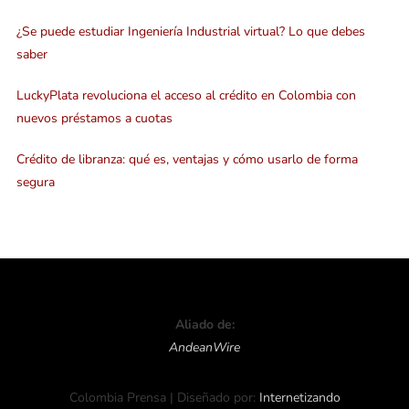
¿Se puede estudiar Ingeniería Industrial virtual? Lo que debes
saber
LuckyPlata revoluciona el acceso al crédito en Colombia con
nuevos préstamos a cuotas
Crédito de libranza: qué es, ventajas y cómo usarlo de forma
segura
Aliado de:
AndeanWire
Colombia Prensa | Diseñado por:
Internetizando