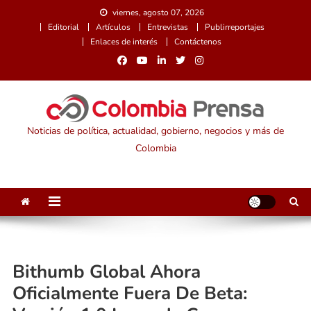
Saltar
viernes, agosto 07, 2026
al
Editorial
Artículos
Entrevistas
Publirreportajes
contenido
Enlaces de interés
Contáctenos
Noticias de política, actualidad, gobierno, negocios y más de
Colombia
Bithumb Global Ahora
Oficialmente Fuera De Beta: