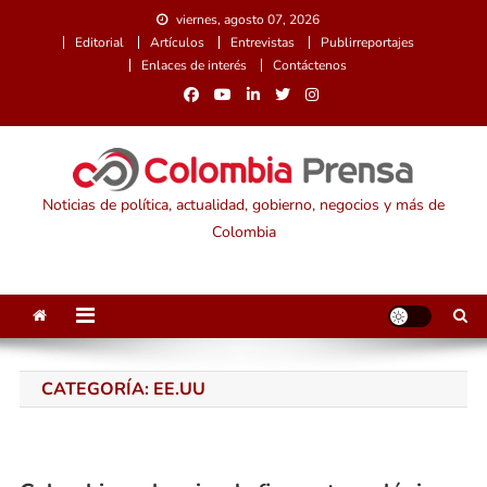
Saltar
viernes, agosto 07, 2026
al
Editorial
Artículos
Entrevistas
Publirreportajes
contenido
Enlaces de interés
Contáctenos
Noticias de política, actualidad, gobierno, negocios y más de
Colombia
CATEGORÍA:
EE.UU