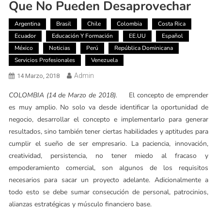
Que No Pueden Desaprovechar
Argentina
Brasil
Chile
Colombia
Costa Rica
Ecuador
Educación Y Formación
EE.UU
Español
México
Noticias
Perú
República Dominicana
Servicios Profesionales
Venezuela
Admin
14 Marzo, 2018
COLOMBIA (14 de Marzo de 2018).
El concepto de emprender
es muy amplio. No solo va desde identificar la oportunidad de
negocio, desarrollar el concepto e implementarlo para generar
resultados, sino también tener ciertas habilidades y aptitudes para
cumplir el sueño de ser empresario. La paciencia, innovación,
creatividad, persistencia, no tener miedo al fracaso y
empoderamiento comercial, son algunos de los requisitos
necesarios para sacar un proyecto adelante. Adicionalmente a
todo esto se debe sumar consecución de personal, patrocinios,
alianzas estratégicas y músculo financiero base.