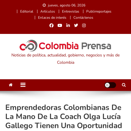
Saltar
jueves, agosto 06, 2026
al
Editorial
Artículos
Entrevistas
Publirreportajes
contenido
Enlaces de interés
Contáctenos
Noticias de política, actualidad, gobierno, negocios y más de
Colombia
Emprendedoras Colombianas De
La Mano De La Coach Olga Lucía
Gallego Tienen Una Oportunidad