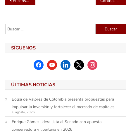
Navegación
El consumo de contenidos online legales via streaming se incrementa
Cortinas enrollables de Ivegas pueden salvar su vida y su negocio
de
entradas
Buscar:
SÍGUENOS
facebook
youtube
linkedin
x
instagram
ÚLTIMAS NOTICIAS
Bolsa de Valores de Colombia presenta propuestas para
impulsar la inversión y fortalecer el mercado de capitales
6 agosto, 2026
Enrique Gómez lidera lista al Senado con apuesta
conservadora y libertaria en 2026