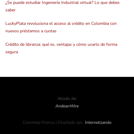
¿Se puede estudiar Ingeniería Industrial virtual? Lo que debes
saber
LuckyPlata revoluciona el acceso al crédito en Colombia con
nuevos préstamos a cuotas
Crédito de libranza: qué es, ventajas y cómo usarlo de forma
segura
Aliado de:
AndeanWire
Colombia Prensa | Diseñado por:
Internetizando