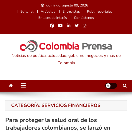
Saltar
domingo, agosto 09, 2026
al
Editorial
Artículos
Entrevistas
Publirreportajes
contenido
Enlaces de interés
Contáctenos
Noticias de política, actualidad, gobierno, negocios y más de
Colombia
CATEGORÍA:
SERVICIOS FINANCIEROS
Para proteger la salud oral de los
trabajadores colombianos, se lanzó en