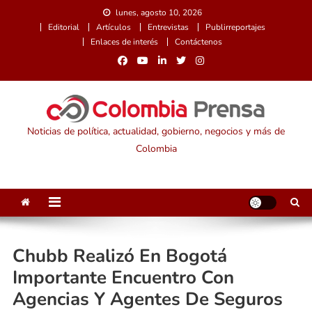
Saltar
lunes, agosto 10, 2026
al
Editorial
Artículos
Entrevistas
Publirreportajes
contenido
Enlaces de interés
Contáctenos
Noticias de política, actualidad, gobierno, negocios y más de
Colombia
Chubb Realizó En Bogotá
Importante Encuentro Con
Agencias Y Agentes De Seguros