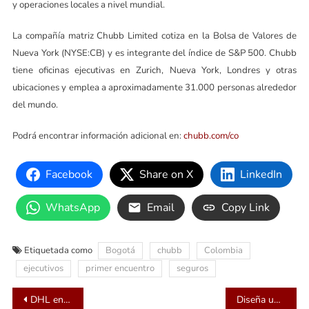
y operaciones locales a nivel mundial.
La compañía matriz Chubb Limited cotiza en la Bolsa de Valores de
Nueva York (NYSE:CB) y es integrante del índice de S&P 500. Chubb
tiene oficinas ejecutivas en Zurich, Nueva York, Londres y otras
ubicaciones y emplea a aproximadamente 31.000 personas alrededor
del mundo.
Podrá encontrar información adicional en:
chubb.com/co
Facebook
Share on X
LinkedIn
WhatsApp
Email
Copy Link
Etiquetada como
Bogotá
chubb
Colombia
ejecutivos
primer encuentro
seguros
Navegación
DHL en Colombia recibió tres premios por su gestión medio ambiental por parte de la Alcaldía de Bogotá
Diseña un sólido proyecto de futuro en la creativa y estilosa ciudad de Barcelona