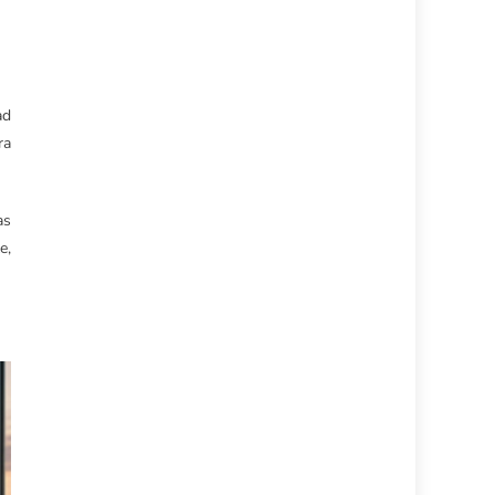
ad
ra
as
e,