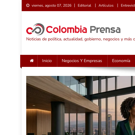
Saltar
viernes, agosto 07, 2026
Editorial
Artículos
Entrevis
al
contenido
Noticias de política, actualidad, gobierno, negocios y más
Inicio
Negocios Y Empresas
Economía