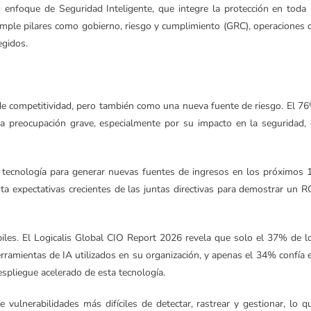
n enfoque de Seguridad Inteligente, que integre la protección en toda 
emple pilares como gobierno, riesgo y cumplimiento (GRC), operaciones 
egidos.
de competitividad, pero también como una nueva fuente de riesgo. El 7
a preocupación grave, especialmente por su impacto en la seguridad, 
 tecnología para generar nuevas fuentes de ingresos en los próximos 
a expectativas crecientes de las juntas directivas para demostrar un R
es. El Logicalis Global CIO Report 2026 revela que solo el 37% de l
herramientas de IA utilizados en su organización, y apenas el 34% confía 
spliegue acelerado de esta tecnología.
 vulnerabilidades más difíciles de detectar, rastrear y gestionar, lo q