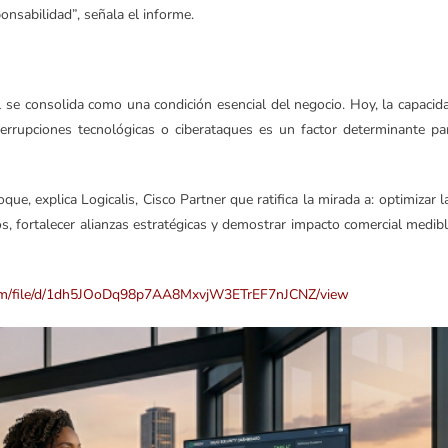
onsabilidad”, señala el informe.
tal se consolida como una condición esencial del negocio. Hoy, la capacid
interrupciones tecnológicas o ciberataques es un factor determinante pa
e, explica Logicalis, Cisco Partner que ratifica la mirada a: optimizar l
os, fortalecer alianzas estratégicas y demostrar impacto comercial medibl
.com/file/d/1dh5JOoDq98p7AA8MxvjW3ETrEF7nJCNZ/view