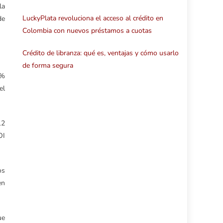
la
LuckyPlata revoluciona el acceso al crédito en
de
Colombia con nuevos préstamos a cuotas
Crédito de libranza: qué es, ventajas y cómo usarlo
de forma segura
6%
el
12
OI
os
en
ue