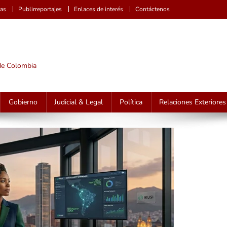
tas
Publirreportajes
Enlaces de interés
Contáctenos
 de Colombia
Gobierno
Judicial & Legal
Política
Relaciones Exteriores