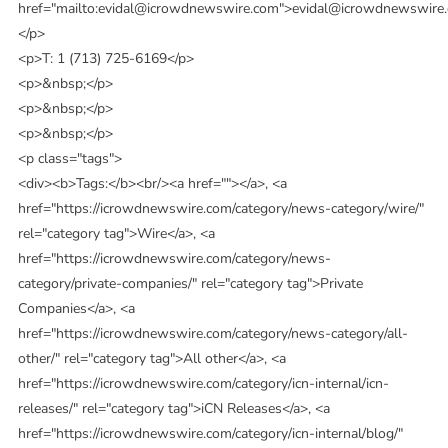
href="mailto:evidal@icrowdnewswire.com">evidal@icrowdnewswire
</p>
<p>T: 1 (713) 725-6169</p>
<p>&nbsp;</p>
<p>&nbsp;</p>
<p>&nbsp;</p>
<p class="tags">
<div><b>Tags:</b><br/><a href=""></a>, <a
href="https://icrowdnewswire.com/category/news-category/wire/"
rel="category tag">Wire</a>, <a
href="https://icrowdnewswire.com/category/news-
category/private-companies/" rel="category tag">Private
Companies</a>, <a
href="https://icrowdnewswire.com/category/news-category/all-
other/" rel="category tag">All other</a>, <a
href="https://icrowdnewswire.com/category/icn-internal/icn-
releases/" rel="category tag">iCN Releases</a>, <a
href="https://icrowdnewswire.com/category/icn-internal/blog/"