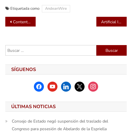
Etiquetada como
AndeanWire
Navegación
ContentEngine lança nova fonte de renda para jornais, revistas e serviços de notícias na América Latina, Portugal e Espanha.
Artificial Intelligence – is it about to change my industry?
de
entradas
Buscar:
SÍGUENOS
facebook
youtube
linkedin
x
instagram
ÚLTIMAS NOTICIAS
Consejo de Estado negó suspensión del traslado del
Congreso para posesión de Abelardo de la Espriella