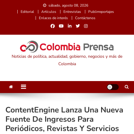
Saltar
sábado, agosto 08, 2026
al
Editorial
Artículos
Entrevistas
Publirreportajes
contenido
Enlaces de interés
Contáctenos
Noticias de política, actualidad, gobierno, negocios y más de
Colombia
ContentEngine Lanza Una Nueva
Fuente De Ingresos Para
Periódicos, Revistas Y Servicios