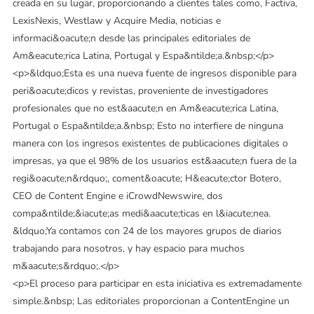
creada en su lugar, proporcionando a clientes tales como, Factiva,
LexisNexis, Westlaw y Acquire Media, noticias e
informaci&oacute;n desde las principales editoriales de
Am&eacute;rica Latina, Portugal y Espa&ntilde;a.&nbsp;</p>
<p>&ldquo;Esta es una nueva fuente de ingresos disponible para
peri&oacute;dicos y revistas, proveniente de investigadores
profesionales que no est&aacute;n en Am&eacute;rica Latina,
Portugal o Espa&ntilde;a.&nbsp; Esto no interfiere de ninguna
manera con los ingresos existentes de publicaciones digitales o
impresas, ya que el 98% de los usuarios est&aacute;n fuera de la
regi&oacute;n&rdquo;, coment&oacute; H&eacute;ctor Botero,
CEO de Content Engine e iCrowdNewswire, dos
compa&ntilde;&iacute;as medi&aacute;ticas en l&iacute;nea.
&ldquo;Ya contamos con 24 de los mayores grupos de diarios
trabajando para nosotros, y hay espacio para muchos
m&aacute;s&rdquo;.</p>
<p>El proceso para participar en esta iniciativa es extremadamente
simple.&nbsp; Las editoriales proporcionan a ContentEngine un