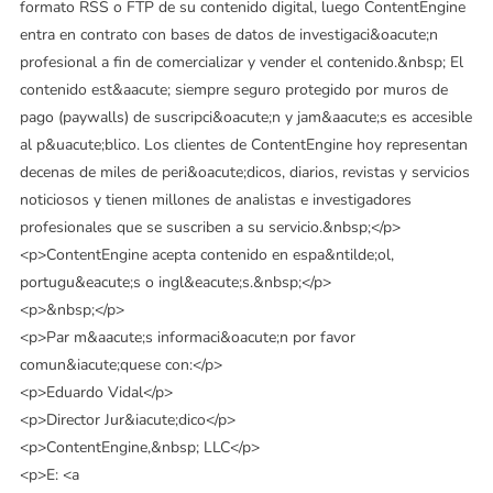
formato RSS o FTP de su contenido digital, luego ContentEngine
entra en contrato con bases de datos de investigaci&oacute;n
profesional a fin de comercializar y vender el contenido.&nbsp; El
contenido est&aacute; siempre seguro protegido por muros de
pago (paywalls) de suscripci&oacute;n y jam&aacute;s es accesible
al p&uacute;blico. Los clientes de ContentEngine hoy representan
decenas de miles de peri&oacute;dicos, diarios, revistas y servicios
noticiosos y tienen millones de analistas e investigadores
profesionales que se suscriben a su servicio.&nbsp;</p>
<p>ContentEngine acepta contenido en espa&ntilde;ol,
portugu&eacute;s o ingl&eacute;s.&nbsp;</p>
<p>&nbsp;</p>
<p>Par m&aacute;s informaci&oacute;n por favor
comun&iacute;quese con:</p>
<p>Eduardo Vidal</p>
<p>Director Jur&iacute;dico</p>
<p>ContentEngine,&nbsp; LLC</p>
<p>E: <a