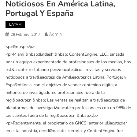
Noticiosos En América Latina,
Portugal Y España
LATAM
Admin
28 Febrero, 2017
<p>&nbsp;</p>
<p>Miami &nbsp;&ndash;&nbsp; ContentEngine, LLC., lanzada
por un equipo experimentado de profesionales de los medios, hoy
est&aacute; reclutando peri&oacute;dicos, revistas y servicios
noticiosos a trav&eacute;s de Am&eacute;rica Latina, Portugal y
Espa&ntilde;a, con el objetivo de vender contenido digital a
millones de investigadores profesionales fuera de la
regi&oacute;n.&nbsp; Las ventas se realizan a trav&eacute;s de
plataformas de investigaci&oacute;n profesionales con un 98% de
los clientes fuera de la regi&oacute;n.&nbsp;</p>
<p>Recientemente, el propietario de GNCS, anterior l&iacute;der
en esta industria, decidi&oacute; cerrarla, y ContentEngine fue