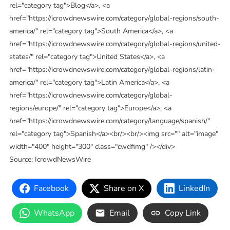
rel="category tag">Blog</a>, <a
href="https://icrowdnewswire.com/category/global-regions/south-
america/" rel="category tag">South America</a>, <a
href="https://icrowdnewswire.com/category/global-regions/united-
states/" rel="category tag">United States</a>, <a
href="https://icrowdnewswire.com/category/global-regions/latin-
america/" rel="category tag">Latin America</a>, <a
href="https://icrowdnewswire.com/category/global-
regions/europe/" rel="category tag">Europe</a>, <a
href="https://icrowdnewswire.com/category/language/spanish/"
rel="category tag">Spanish</a><br/><br/><img src="" alt="image"
width="400" height="300" class="cwdfimg" /></div>
Source: IcrowdNewsWire
Facebook
Share on X
LinkedIn
WhatsApp
Email
Copy Link