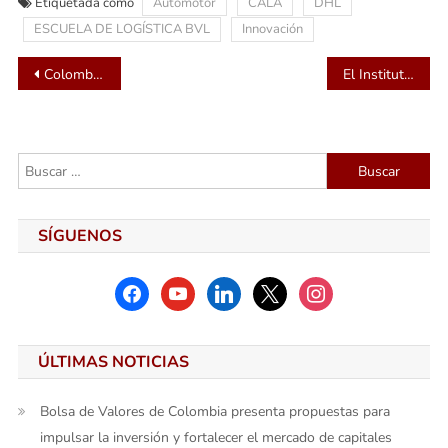
Etiquetada como
Automotor
CALA
DHL
ESCUELA DE LOGÍSTICA BVL
Innovación
Navegación
Colombia tendrá EDUEXPO con pabellones oficiales de gobiernos de Canadá, Australia y Nueva Zelanda
El Instituto San Pablo Apóstol convierte la educación en industria y la industria en educación
de
entradas
Buscar:
SÍGUENOS
facebook
youtube
linkedin
x
instagram
ÚLTIMAS NOTICIAS
Bolsa de Valores de Colombia presenta propuestas para
impulsar la inversión y fortalecer el mercado de capitales