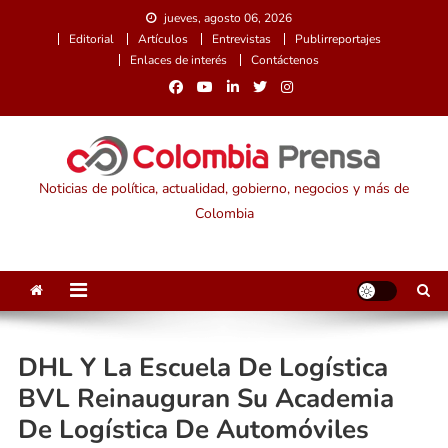
Saltar
jueves, agosto 06, 2026
al
Editorial
Artículos
Entrevistas
Publirreportajes
contenido
Enlaces de interés
Contáctenos
Noticias de política, actualidad, gobierno, negocios y más de
Colombia
DHL Y La Escuela De Logística
BVL Reinauguran Su Academia
De Logística De Automóviles