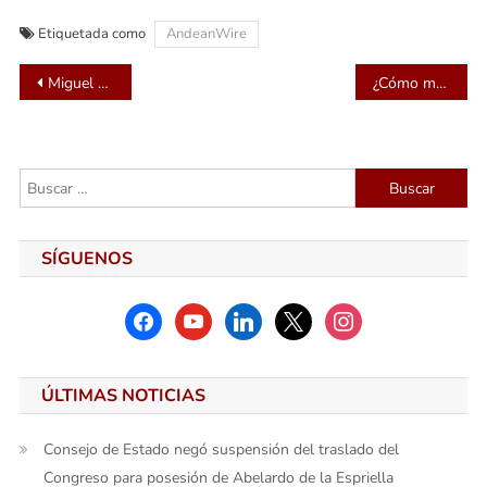
Etiquetada como
AndeanWire
Navegación
Miguel Martín, CEO de ISOTools, destaca su compromiso con la Ciberseguridad en el III Congreso de Ciberseguridad de Andalucía
¿Cómo mejorar la vida crediticia para acceder a financiación empresarial? Conoce las recomendaciones que Iris Neofinanciera entrega a los empresarios
de
entradas
Buscar:
SÍGUENOS
facebook
youtube
linkedin
x
instagram
ÚLTIMAS NOTICIAS
Consejo de Estado negó suspensión del traslado del
Congreso para posesión de Abelardo de la Espriella