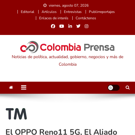
Saltar
viernes, agosto 07, 2026
al
Editorial
Artículos
Entrevistas
Publirreportajes
contenido
Enlaces de interés
Contáctenos
Noticias de política, actualidad, gobierno, negocios y más de
Colombia
El OPPO Reno11 5G, El Aliado