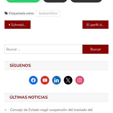
Etiquetada como
AndeanWire
Navegación
Schneider Electric: iluminando hogares y transformando vidas en Colombia
El perfil del vehículo preferido por los millennials colombianos: Tendencias y características
de
entradas
Buscar:
SÍGUENOS
facebook
youtube
linkedin
x
instagram
ÚLTIMAS NOTICIAS
Consejo de Estado negó suspensión del traslado del