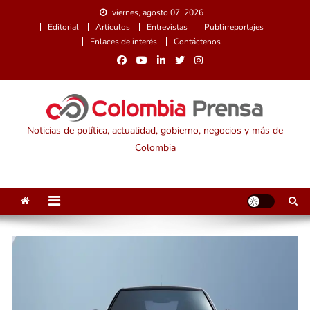
Saltar
viernes, agosto 07, 2026
al
Editorial
Artículos
Entrevistas
Publirreportajes
contenido
Enlaces de interés
Contáctenos
Noticias de política, actualidad, gobierno, negocios y más de
Colombia