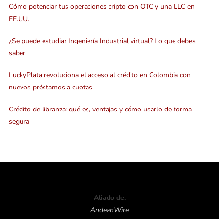
Cómo potenciar tus operaciones cripto con OTC y una LLC en
EE.UU.
¿Se puede estudiar Ingeniería Industrial virtual? Lo que debes
saber
LuckyPlata revoluciona el acceso al crédito en Colombia con
nuevos préstamos a cuotas
Crédito de libranza: qué es, ventajas y cómo usarlo de forma
segura
Aliado de:
AndeanWire