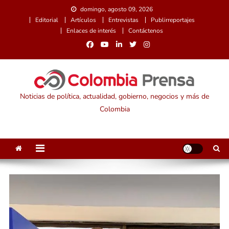
Saltar
domingo, agosto 09, 2026
al
Editorial
Artículos
Entrevistas
Publirreportajes
contenido
Enlaces de interés
Contáctenos
Noticias de política, actualidad, gobierno, negocios y más de
Colombia