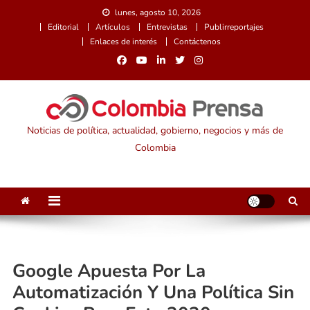
Saltar
lunes, agosto 10, 2026
al
Editorial
Artículos
Entrevistas
Publirreportajes
contenido
Enlaces de interés
Contáctenos
Noticias de política, actualidad, gobierno, negocios y más de
Colombia
Google Apuesta Por La
Automatización Y Una Política Sin