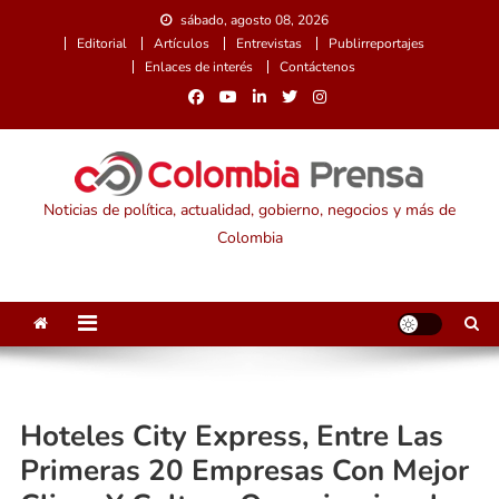
Saltar
sábado, agosto 08, 2026
al
Editorial
Artículos
Entrevistas
Publirreportajes
contenido
Enlaces de interés
Contáctenos
Noticias de política, actualidad, gobierno, negocios y más de
Colombia
Hoteles City Express, Entre Las
Primeras 20 Empresas Con Mejor