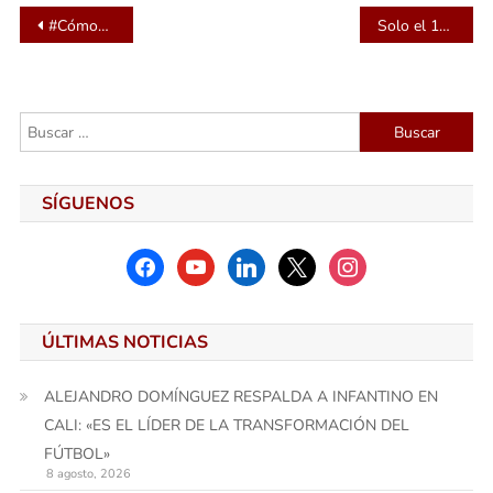
Navegación
#CómoPlanearBien
Solo el 10% de los hogares en Colombia cuentan con un seguro voluntario de hogar
de
entradas
Buscar:
SÍGUENOS
facebook
youtube
linkedin
x
instagram
ÚLTIMAS NOTICIAS
ALEJANDRO DOMÍNGUEZ RESPALDA A INFANTINO EN
CALI: «ES EL LÍDER DE LA TRANSFORMACIÓN DEL
FÚTBOL»
8 agosto, 2026