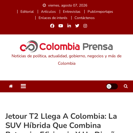
Saltar
viernes, agosto 07, 2026
al
Editorial
Artículos
Entrevistas
Publirreportajes
contenido
Enlaces de interés
Contáctenos
Noticias de política, actualidad, gobierno, negocios y más de
Colombia
Jetour T2 Llega A Colombia: La
SUV Híbrida Que Combina