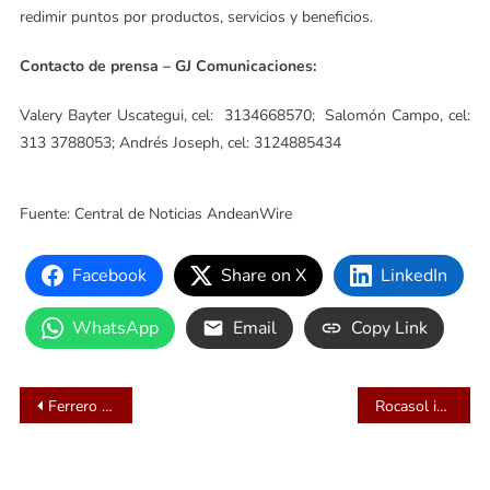
redimir puntos por productos, servicios y beneficios.
Contacto de prensa – GJ Comunicaciones:
Valery Bayter Uscategui, cel: 3134668570; Salomón Campo, cel:
313 3788053; Andrés Joseph, cel: 3124885434
Fuente: Central de Noticias AndeanWire
Facebook
Share on X
LinkedIn
WhatsApp
Email
Copy Link
Navegación
Ferrero anuncia nueva directora de Asuntos Institucionales y Comunicación Corporativa para América del Sur
Rocasol impulsa la infraestructura solar mientras Colombia enfrenta una creciente volatilidad climática
de