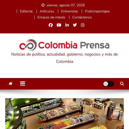
Saltar
viernes, agosto 07, 2026
al
Editorial
Artículos
Entrevistas
Publirreportajes
contenido
Enlaces de interés
Contáctenos
Noticias de política, actualidad, gobierno, negocios y más de
Colombia