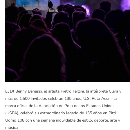
El DJ Benny Benassi, el artista Pietro Terzini, la intérprete Clara y
más de 1.500 invitados celebran 135 años. U.S. Polo Assn., la
marca oficial de la Asociación de Polo de los Estados Unidos
(USPA), celebró su extraordinario legado de 135 años en Pitti
Uomo 108 con una semana inolvidable de estilo, deporte, arte y
música