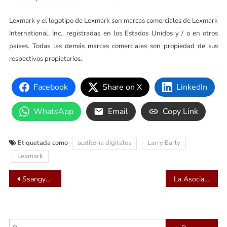
Lexmark y el logotipo de Lexmark son marcas comerciales de Lexmark
International, Inc., registradas en los Estados Unidos y / o en otros
países. Todas las demás marcas comerciales son propiedad de sus
respectivos propietarios.
Facebook
Share on X
LinkedIn
WhatsApp
Email
Copy Link
Etiquetada como
auditoría digitales
Larry Early
Lexmark
Navegación
Ssangyong Motor realizó la conferencia Global de Distribuidores 2017
La Asociación para el Desarrollo de las Relaciones Económicas entre Italia y Taiwán impulsa sus relaciones comerciales con América Latina
de
entradas
Buscar: