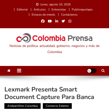
Saltar
lunes, agosto 10, 2026
al
Editorial
Artículos
Entrevistas
Publirreportajes
contenido
Enlaces de interés
Contáctenos
Noticias de política, actualidad, gobierno, negocios y más de
Colombia
Lexmark Presenta Smart
Document Capture Para Banca
AndeanWire-Colombia
Comercio Exterior