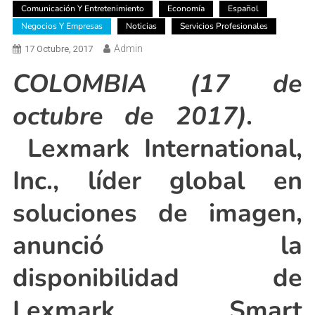
Comunicación Y Entretenimiento
Economía
Español
Negocios Y Empresas
Noticias
Servicios Profesionales
Admin
17 Octubre, 2017
COLOMBIA (17 de
octubre de 2017).
Lexmark International,
Inc., líder global en
soluciones de imagen,
anunció la
disponibilidad de
Lexmark Smart