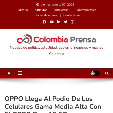
Saltar
viernes, agosto 07, 2026
al
Editorial
Artículos
Entrevistas
Publirreportajes
contenido
Enlaces de interés
Contáctenos
Noticias de política, actualidad, gobierno, negocios y más de
Colombia
OPPO Llega Al Podio De Los
Celulares Gama Media Alta Con