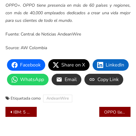
OPPO+. OPPO tiene presencia en más de 60 países y regiones,
con más de 40,000 empleados dedicados a crear una vida mejor
para sus clientes de todo el mundo.
Fuente: Central de Noticias AndeanWire
Source: AW Colombia
Facebook
Share on X
LinkedIn
WhatsApp
Email
Copy Link
Etiquetada como
AndeanWire
Navegación
IBM: 5 predicciones tecnológicas para 2024
OPPO llega al podio de los celulares gama media alta con el OPPO Reno10 5G
de