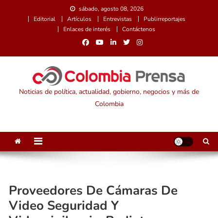
Saltar
sábado, agosto 08, 2026
al
Editorial
Artículos
Entrevistas
Publirreportajes
contenido
Enlaces de interés
Contáctenos
Noticias de política, actualidad, gobierno, negocios y más de
Colombia
Proveedores De Cámaras De
Video Seguridad Y